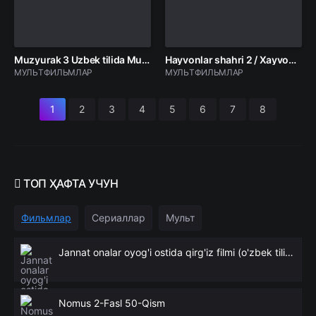
Muzyurak 3 Uzbek tilida Multfilm 2026 O'zbekcha tarjima kino Full HD tas-ix skachat
Hayvonlar shahri 2 / Xayvonlar shaxri ikki / Zotopiya 2 / Zootopiya 2 Premyera Multfilm 2025 Uzbek tilida Full HD skachat
МУЛЬТФИЛЬМЛАР
МУЛЬТФИЛЬМЛАР
1
2
3
4
5
6
7
8
ТОП
ҲАФТА УЧУН
Фильмлар
Сериаллар
Мульт
Jannat onalar oyog'i ostida qirg'iz filmi (o'zbek tilida)
Nomus 2-Fasl 50-Qism