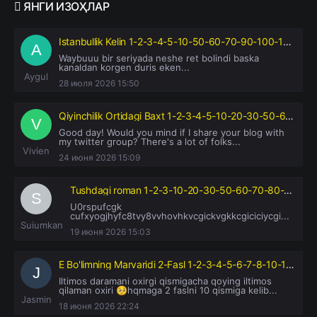
ЯНГИ
ИЗОҲЛАР
Istanbullik Kelin 1-2-3-4-5-10-50-60-70-90-100-110-130-140-150-160 Qism Turk serial uzbek tilida barcha qismlar
Waybuuu bir seriyada neshe ret bolindi baska
kanaldan korgen duris eken...
Aygul
28 июля 2026 15:50
Qiyinchilik Ortidagi Baxt 1-2-3-4-5-10-20-30-50-60-70-80-95 Qism drama koreya seriali uzbek tilida Barcha qismlar 2026 HD skachat
Good day! Would you mind if I share your blog with
my twitter group? There's a lot of folks...
Vivien
24 июня 2026 15:09
Tushdagi roman 1-2-3-10-20-30-50-60-70-80-90 Qism drama koreya seriali uzbek tilida Barcha qismlar
U0rspufcgk
cufxyogjhyfc8tvy8vvhovhkvcgickvgkkcgiciciycgi...
Suiumkan
19 июня 2026 15:03
E Bo'limning Marvaridi 2-Fasl 1-2-3-4-5-6-7-8-10-11-12-14-15-16-17-20 Qism serial uzbek tilida Barcha qismlar
Iltimos daramani oxirgi qismigacha qoying iltimos
qilaman oxiri 🥺hqmaga 2 faslni 10 qismiga kelib...
Jasmin
18 июня 2026 22:24