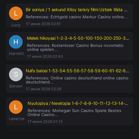
Bir soniya / 1 sekund Xitoy tarixiy filmi Uzbek tilida 2019 tarjima kino
References: Echtgeld casino Merkur Casino online...
17 июня 2026 02:51
Lucy
Melek hikoyasi 1-2-3-4-5-50-100-150-200-250-300 qism Turk seriali barcha qismlar Uzbek tilida 2021 HD
References: Kostenloser Casino Bonus novomatic
online spielen...
Harriett
17 июня 2026 02:43
Nafs balosi 1-53-54-55-56-57-58-59-60-61-62-63-64 Qism milliy serial uzbek o'zbek tilida 2024
References: Online casino deutschland online casino
deutschland...
Steven
17 июня 2026 02:29
Nyutopiya / Newtopia 1-6-7-8-9-10-11-12-13-14-15 Qism koreys serial barcha qismlari uzbek o'zbek tilida
References: Mohegan Sun Casino Spiele Bestes
Online Casino...
Laverne
17 июня 2026 01:13