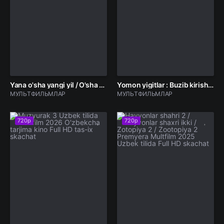
Yana o'sha yangi yil / O'sha Rojdestvo Multfilm Uzbek tilida 2025 O'zbekcha tarjima Full HD skachat
Yomon yigitlar : Buzib kirish Premyera Barcha qismlar multfilm 2025 Uzbek tilida Full HD skachat
МУЛЬТФИЛЬМЛАР
МУЛЬТФИЛЬМЛАР
720p
720p