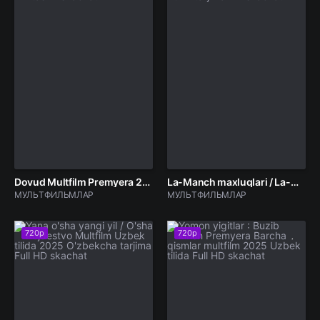
Dovud Multfilm Premyera 2026 Uzbek tilida O'zbekcha tarjima kino Full HD tas-ix skachat
La-Manch maxluqlari / La-Mansh gigantlari / La-Manj devlari Multfilm Uzbek tilida 2024 tarjima HD skachat
МУЛЬТФИЛЬМЛАР
МУЛЬТФИЛЬМЛАР
720p
720p